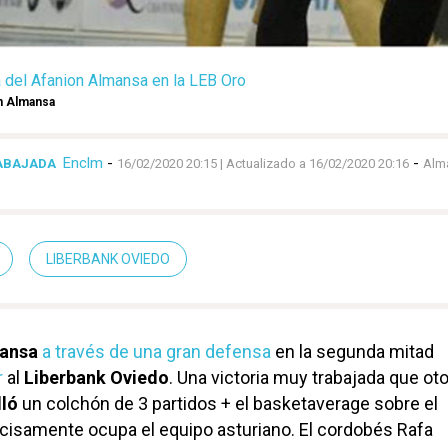
a del Afanion Almansa en la LEB Oro
n Almansa
Enclm
-
-
RABAJADA
16/02/2020 20:15
| Actualizado a 16/02/2020 20:16
Alm
LIBERBANK OVIEDO
mansa
a través de una gran defensa
en la segunda mitad
r
al
Liberbank Oviedo
. Una victoria muy trabajada que ot
lló
un colchón de 3 partidos + el basketaverage sobre el
cisamente ocupa el equipo asturiano. El cordobés Rafa