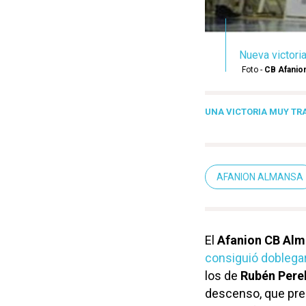
Nueva victori
Foto -
CB Afanio
UNA VICTORIA MUY T
AFANION ALMANSA
El
Afanion CB Al
consiguió doblega
los de
Rubén Pere
descenso, que pre