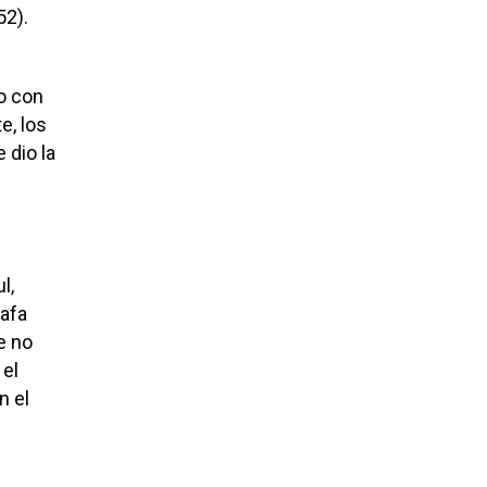
52).
to con
e, los
 dio la
l,
Rafa
e no
 el
n el