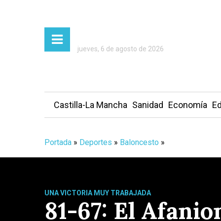
jueves, 6 de agosto de 2026
Castilla-La Mancha
Sanidad
Economía
Ed
Portada
»
Deportes
»
Baloncesto
»
UNA VICTORIA MUY TRABAJADA
81-67: El Afani