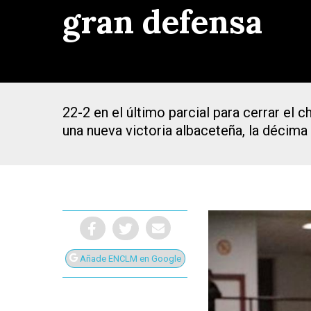
gran defensa
22-2 en el último parcial para cerrar el
una nueva victoria albaceteña, la décima
Añade ENCLM en Google
Presiona Intro para buscar o ESC para cerrar