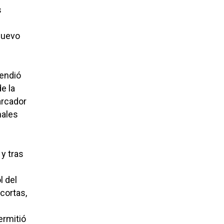
s
nuevo
tendió
e la
arcador
nales
y tras
l del
cortas,
e
ermitió