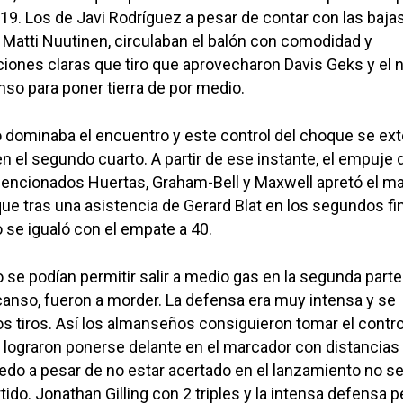
19. Los de Javi Rodríguez a pesar de contar con las baja
y Matti Nuutinen, circulaban el balón con comodidad y
iones claras que tiro que aprovecharon Davis Geks y el 
nso para poner tierra de por medio.
o dominaba el encuentro y este control del choque se ex
en el segundo cuarto. A partir de ese instante, el empuje d
 mencionados Huertas, Graham-Bell y Maxwell apretó el m
que tras una asistencia de Gerard Blat en los segundos fi
o se igualó con el empate a 40.
e podían permitir salir a medio gas en la segunda parte 
scanso, fueron a morder. La defensa era muy intensa y se
s tiros. Así los almanseños consiguieron tomar el contro
 lograron ponerse delante en el marcador con distancias 
edo a pesar de no estar acertado en el lanzamiento no s
ido. Jonathan Gilling con 2 triples y la intensa defensa p