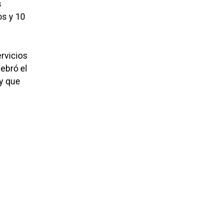
s
os y 10
ervicios
lebró el
 y que