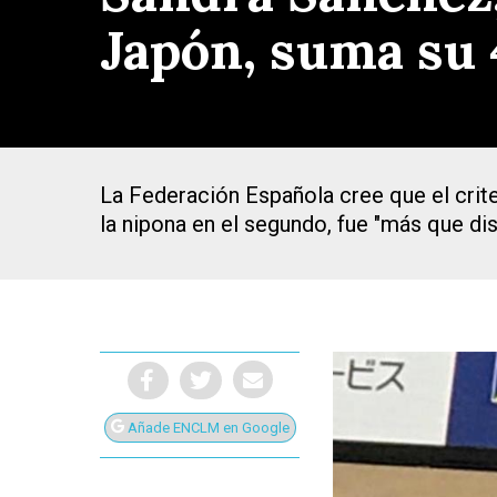
Japón, suma su 
La Federación Española cree que el crite
la nipona en el segundo, fue "más que dis
Presiona Intro para buscar o ESC para cerrar
Añade ENCLM en Google