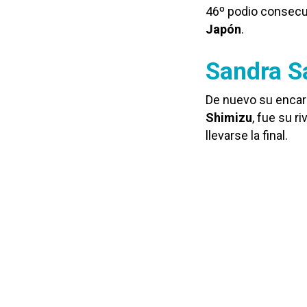
46º podio consecut
Japón
.
Sandra Sá
De nuevo su encarn
Shimizu
, fue su r
llevarse la final.