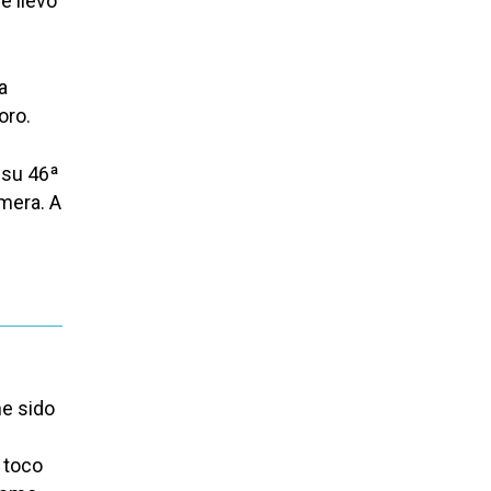
e llevó
a
oro.
 su 46ª
imera. A
he sido
 toco