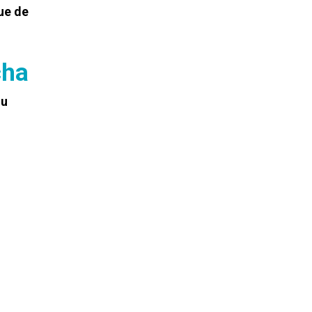
ue de
cha
ou