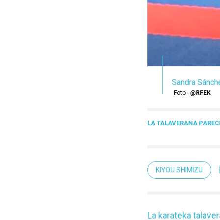
Sandra Sánchez
Foto -
@RFEK
LA TALAVERANA PARECE
KIYOU SHIMIZU
La karateka talave