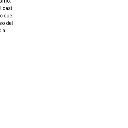
ismo,
l casi
do que
so del
s a