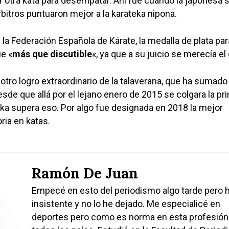
 otra kata para desempatar. Ahí fue cuando la japonesa s
árbitros puntuaron mejor a la karateka nipona.
la Federación Española de Kárate, la medalla de plata par
e «
más que discutible
«, ya que a su juicio se merecía el 
tro logro extraordinario de la talaverana, que ha sumado
sde que allá por el lejano enero de 2015 se colgara la pr
eka supera eso. Por algo fue designada en 2018 la mejor
oria en katas.
Ramón De Juan
Empecé en esto del periodismo algo tarde pero 
insistente y no lo he dejado. Me especialicé en
deportes pero como es norma en esta profesión