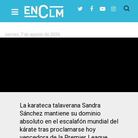
Etiqueta:
Kiyou
Shimizu
viernes, 7 de agosto de 2026
Presiona Intro para buscar o ESC para cerrar
Sandra Sánchez revalida título mundial
y se impone con rotundidad a Shimizu
La karateca talaverana Sandra
Sánchez mantiene su dominio
absoluto en el escalafón mundial del
kárate tras proclamarse hoy
vencedora de la Premier League,