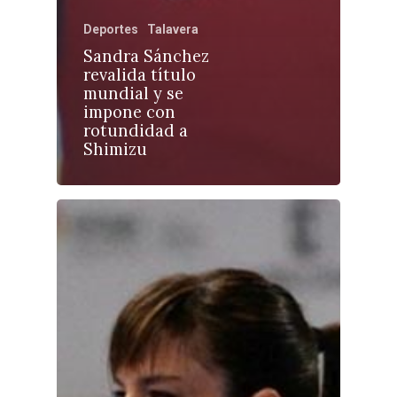
Deportes
Talavera
Castilla-La Manch
Sandra Sánchez
Toledo
Sanidad
revalida título
mundial y se
Ciudad Real
Economía
impone con
rotundidad a
Albacete
Educación
Shimizu
Cuenca
Cultura
Guadalajara
Deportes
Talavera
Sucesos
Medio Ambiente
Planeta Rural
Especiales
Política