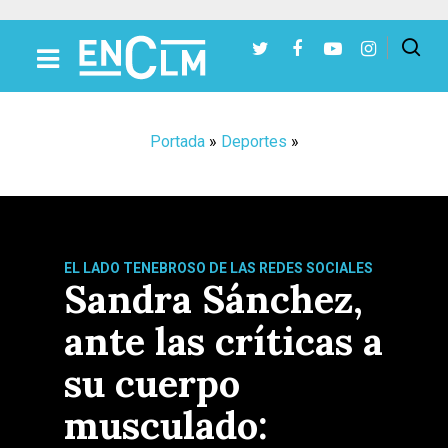
Presiona Intro para buscar o ESC para cerrar
Portada
»
Deportes
»
EL LADO TENEBROSO DE LAS REDES SOCIALES
Sandra Sánchez,
ante las críticas a
su cuerpo
musculado: