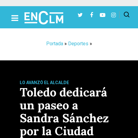
Presiona Intro para buscar o ESC para cerrar
Portada
»
Deportes
»
LO AVANZÓ EL ALCALDE
Toledo dedicará
un paseo a
Sandra Sánchez
por la Ciudad