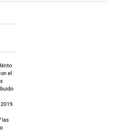
érito
on el
os
ibuido
 2019.
 las
mo