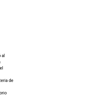
 al
a
el
teria de
orio