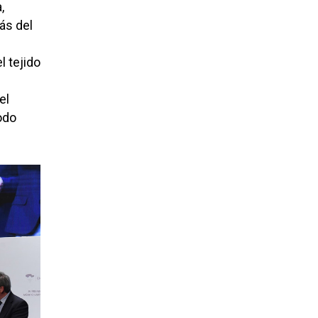
,
ás del
l tejido
el
odo