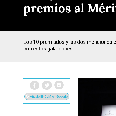
premios al Mér
Los 10 premiados y las dos menciones e
con estos galardones
Añade ENCLM en Google
Presiona Intro para buscar o ESC para cerrar