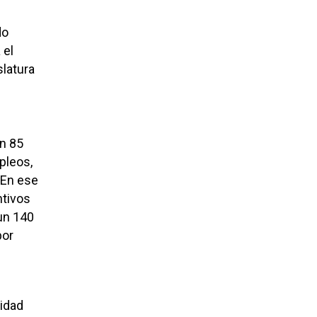
do
 el
slatura
un 85
pleos,
 En ese
ntivos
un 140
por
idad