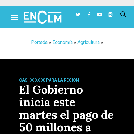
Presiona Intro para buscar o ESC para cerrar
Portada
»
Economía
»
Agricultura
»
CASI 300.000 PARA LA REGIÓN
El Gobierno
inicia este
martes el pago de
50 millones a