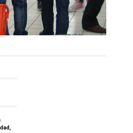
a
idad,