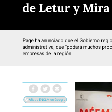
de Letur y Mira
Page ha anunciado que el Gobierno region
administrativa, que "podará muchos proced
empresas de la región
Presiona Intro para buscar o ESC para cerrar
Añade ENCLM en Google