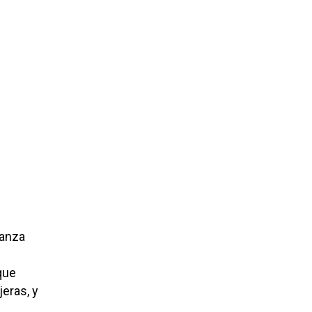
ianza
que
eras, y