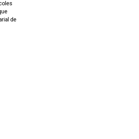
rcoles
que
rial de