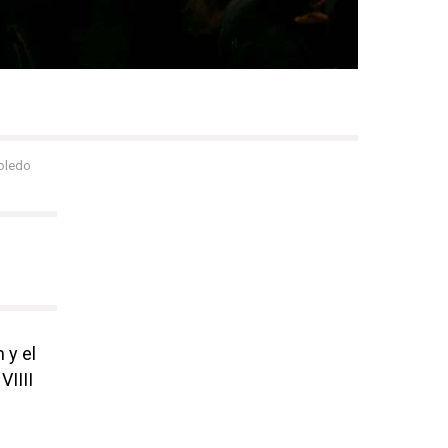
oledo
 y el
VIIII