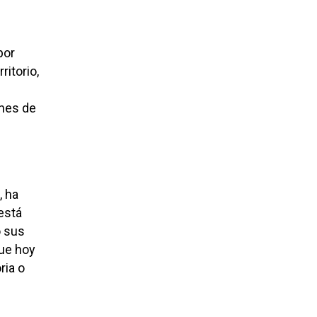
por
ritorio,
ones de
, ha
está
ó sus
que hoy
ria o