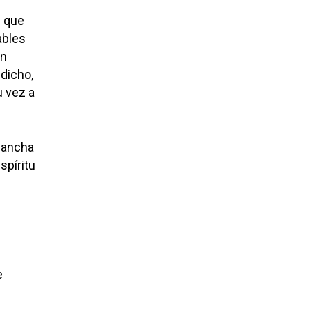
l que
ables
an
 dicho,
u vez a
 Mancha
spíritu
e