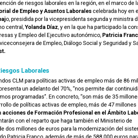
ención de riesgos laborales en la región, en el marco de l
orial de Empleo y Asuntos Laborales
celebrada hoy en e
baj
o, presidida por la vicepresidenta segunda y ministra 
no central,
Yolanda Díaz
, y en la que ha participado la co
esas y Empleo del Ejecutivo autonómico,
Patricia Fran
iceconsejera de Empleo, Diálogo Social y Seguridad y S
st.
Riesgos Laborales
ondos CLM para políticas activas de empleo más de 86 mi
epresenta un adelanto del 70%, “nos permite dar continuid
mos programadas”. En concreto, “son más de 35 millone
rrollo de políticas activas de empleo, más de 47 millones
a
acciones de Formación Profesional en el Ámbito Lab
arán con el reparto que haga también el Ministerio de
e dos millones de euros para la modernización del sist
ado Patricia Franco, además de más de 588.000 euros par