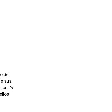
o del
de sus
ión, “y
ellos