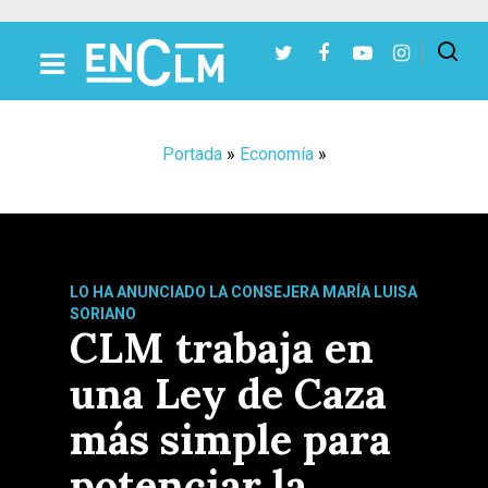
Presiona Intro para buscar o ESC para cerrar
Portada
»
Economía
»
LO HA ANUNCIADO LA CONSEJERA MARÍA LUISA
SORIANO
CLM trabaja en
una Ley de Caza
más simple para
potenciar la