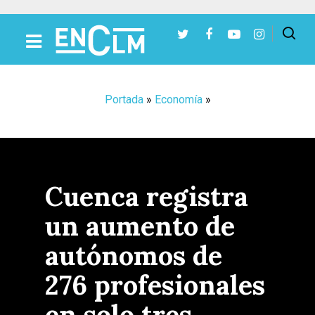
Presiona Intro para buscar o ESC para cerrar
Portada
»
Economía
»
Cuenca registra
un aumento de
autónomos de
276 profesionales
en solo tres