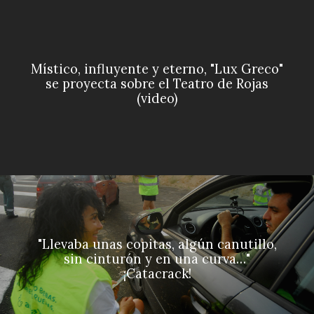
Místico, influyente y eterno, "Lux Greco"
se proyecta sobre el Teatro de Rojas
(video)
"Llevaba unas copitas, algún canutillo,
sin cinturón y en una curva…"
¡Catacrack!