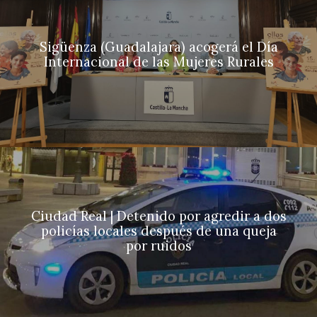
Sigüenza (Guadalajara) acogerá el Día
Internacional de las Mujeres Rurales
Ciudad Real | Detenido por agredir a dos
policías locales después de una queja
por ruidos