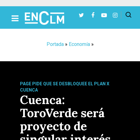
Presiona Intro para buscar o ESC para cerrar
Portada
»
Economía
»
PAGE PIDE QUE SE DESBLOQUEE EL PLAN X
CUENCA
Cuenca:
ToroVerde será
proyecto de
singular interés