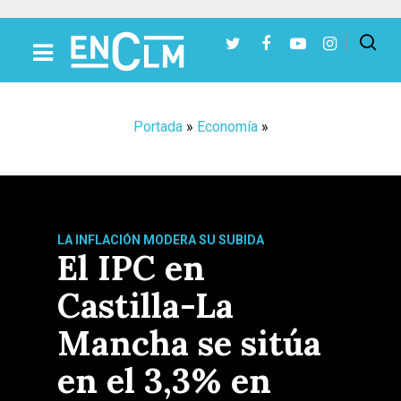
Presiona Intro para buscar o ESC para cerrar
Portada
»
Economía
»
LA INFLACIÓN MODERA SU SUBIDA
El IPC en
Castilla-La
Mancha se sitúa
en el 3,3% en