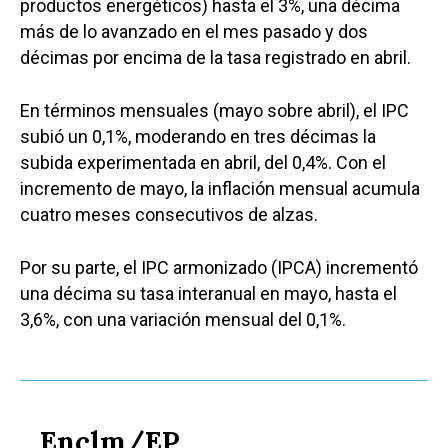
Educación
productos energéticos) hasta el 3%, una décima
Cuenca
más de lo avanzado en el mes pasado y dos
Cultura
décimas por encima de la tasa registrado en abril.
Guadalajara
Deportes
Talavera
En términos mensuales (mayo sobre abril), el IPC
Sucesos
subió un 0,1%, moderando en tres décimas la
subida experimentada en abril, del 0,4%. Con el
Medio Ambiente
incremento de mayo, la inflación mensual acumula
Planeta Rural
cuatro meses consecutivos de alzas.
Especiales
Por su parte, el IPC armonizado (IPCA) incrementó
Política
una décima su tasa interanual en mayo, hasta el
3,6%, con una variación mensual del 0,1%.
Galerías
Enclm/EP