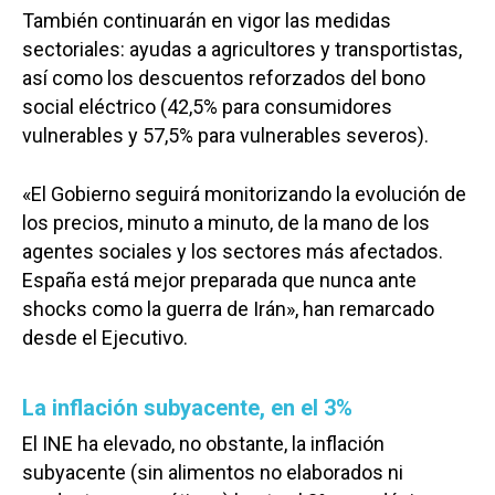
También continuarán en vigor las medidas
sectoriales: ayudas a agricultores y transportistas,
así como los descuentos reforzados del bono
social eléctrico (42,5% para consumidores
vulnerables y 57,5% para vulnerables severos).
«El Gobierno seguirá monitorizando la evolución de
los precios, minuto a minuto, de la mano de los
agentes sociales y los sectores más afectados.
España está mejor preparada que nunca ante
shocks como la guerra de Irán», han remarcado
desde el Ejecutivo.
Castilla-La Manch
La inflación subyacente, en el 3%
Toledo
Sanidad
El INE ha elevado, no obstante, la inflación
Ciudad Real
Economía
subyacente (sin alimentos no elaborados ni
Albacete