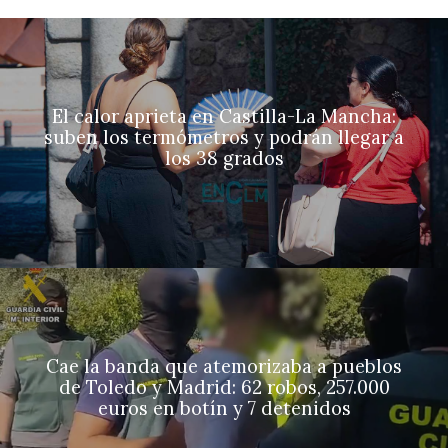
El calor aprieta en Castilla-La Mancha:
suben los termómetros y podrán llegar a
los 38 grados
Cae la banda que atemorizaba a pueblos
de Toledo y Madrid: 62 robos, 257.000
euros en botín y 7 detenidos