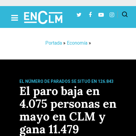
Presiona Intro para buscar o ESC para cerrar
Portada
»
Economía
»
EL NÚMERO DE PARADOS SE SITUÓ EN 126.843
El paro baja en
4.075 personas en
mayo en CLM y
gana 11.479