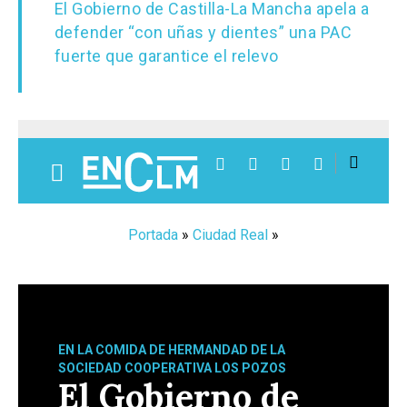
El Gobierno de Castilla-La Mancha apela a
defender “con uñas y dientes” una PAC
fuerte que garantice el relevo
El proyecto analizado en la CDGAE es el de la
empresa Severiano Servicio Móvil SAU, de Yuncos
(Toledo), cuya inversión asciende a algo más de 18
millones de euros, y va a recibir una subvención de
4.5 millones de euros, que contribuirán a la
creación de 40 puestos de trabajo,
A su vez, cinco de los proyectos restantes van a
recibir subvenciones por importe de más de un
millón de euros: las de mayor cuantía los 2,7