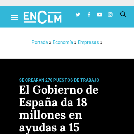
Presiona Intro para buscar o ESC para cerrar
Portada
»
Economía
»
Empresas
»
SE CREARÁN 278 PUESTOS DE TRABAJO
El Gobierno de
España da 18
millones en
ayudas a 15