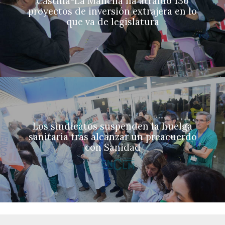
Castilla-La Mancha ha atraído 136
proyectos de inversión extrajera en lo
que va de legislatura
Los sindicatos suspenden la huelga
sanitaria tras alcanzar un preacuerdo
con Sanidad