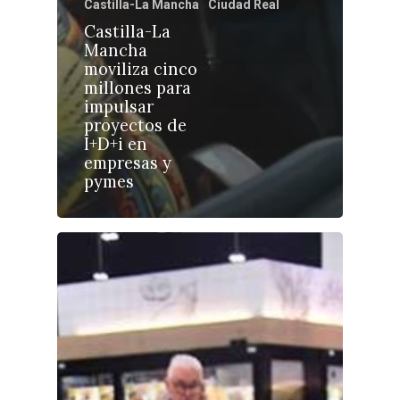
Castilla-La Mancha
Ciudad Real
Castilla-La
Mancha
moviliza cinco
millones para
Castilla-La Manch
impulsar
Toledo
Sanidad
proyectos de
I+D+i en
Ciudad Real
Economía
empresas y
pymes
Albacete
Educación
Cuenca
Cultura
Guadalajara
Deportes
Talavera
Sucesos
Medio Ambiente
Planeta Rural