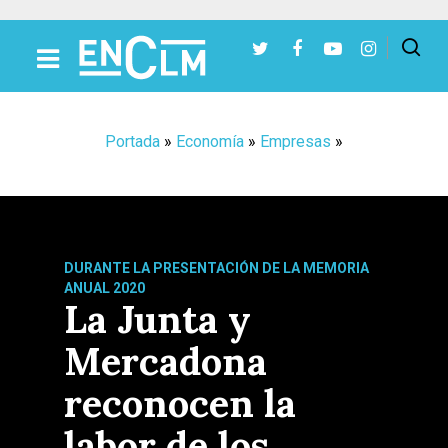
Presiona Intro para buscar o ESC para cerrar
Portada
»
Economía
»
Empresas
»
DURANTE LA PRESENTACIÓN DE LA MEMORIA
ANUAL 2020
La Junta y
Mercadona
reconocen la
labor de los