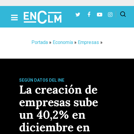
Presiona Intro para buscar o ESC para cerrar
Portada
»
Economía
»
Empresas
»
SEGÚN DATOS DEL INE
La creación de
empresas sube
un 40,2% en
diciembre en