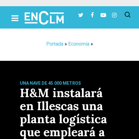
Presiona Intro para buscar o ESC para cerrar
Portada
»
Economía
»
UNA NAVE DE 45.000 METROS
H&M instalará
en Illescas una
planta logística
que empleará a