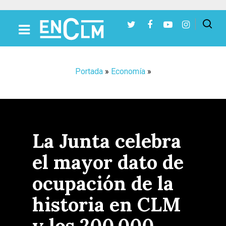
Presiona Intro para buscar o ESC para cerrar
Portada
»
Economía
»
La Junta celebra
el mayor dato de
ocupación de la
historia en CLM
y los 200.000