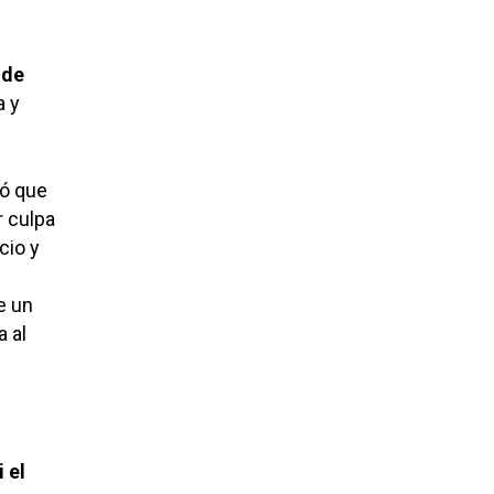
 de
a y
ró que
r culpa
cio y
e un
a al
 el