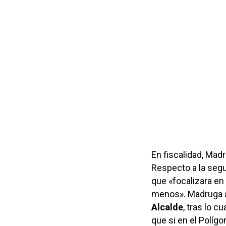
En fiscalidad, Mad
Respecto a la segu
que «focalizara en
menos». Madruga a
Alcalde
, tras lo c
que si en el Políg