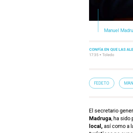
Manuel Madrug
CONFÍA EN QUE LAS AL
-
17:35
Toledo
FEDETO
MAN
El secretario gener
Madruga
, ha sid
local,
así como a l