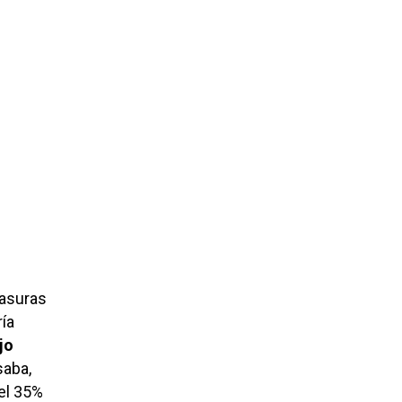
basuras
ría
jo
saba,
 el 35%