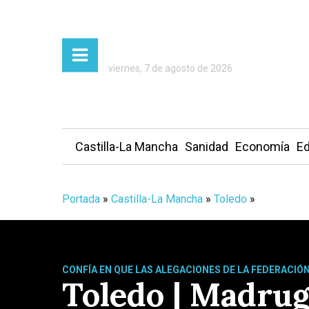
viernes, 7 de agosto de 2026
Castilla-La Mancha
Sanidad
Economía
Ed
Portada
»
Castilla-La Mancha
»
Toledo
»
CONFÍA EN QUE LAS ALEGACIONES DE LA FEDERACIÓ
Toledo | Madruga