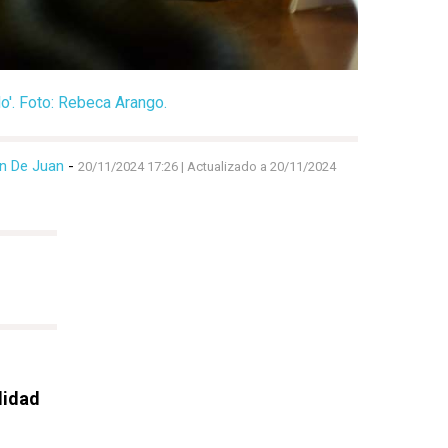
'. Foto: Rebeca Arango.
 De Juan
-
20/11/2024 17:26
| Actualizado a 20/11/2024
lidad