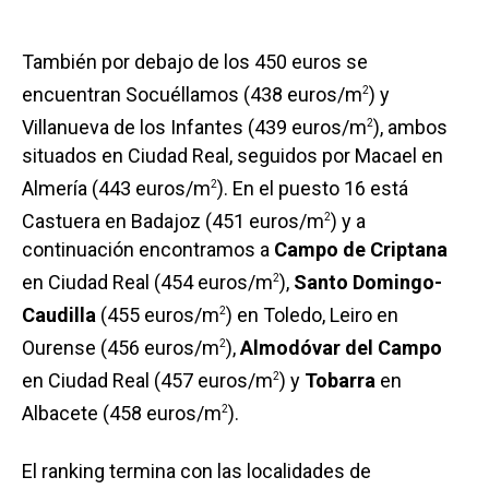
También por debajo de los 450 euros se
encuentran Socuéllamos (438 euros/m
) y
2
Villanueva de los Infantes (439 euros/m
), ambos
2
situados en Ciudad Real, seguidos por Macael en
Almería (443 euros/m
). En el puesto 16 está
2
Castuera en Badajoz (451 euros/m
) y a
2
continuación encontramos a
Campo de Criptana
en Ciudad Real (454 euros/m
),
Santo Domingo-
2
Caudilla
(455 euros/m
) en Toledo, Leiro en
2
Ourense (456 euros/m
),
Almodóvar del Campo
2
en Ciudad Real (457 euros/m
) y
Tobarra
en
2
Albacete (458 euros/m
).
2
El ranking termina con las localidades de