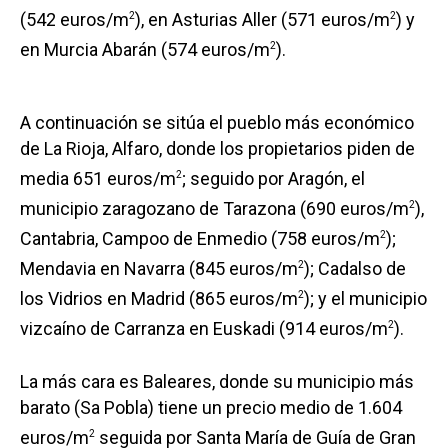
(542 euros/m
), en Asturias Aller (571 euros/m
) y
2
2
en Murcia Abarán (574 euros/m
).
2
A continuación se sitúa el pueblo más económico
de La Rioja, Alfaro, donde los propietarios piden de
media 651 euros/m
; seguido por Aragón, el
2
municipio zaragozano de Tarazona (690 euros/m
),
2
Cantabria, Campoo de Enmedio (758 euros/m
);
2
Mendavia en Navarra (845 euros/m
); Cadalso de
2
los Vidrios en Madrid (865 euros/m
); y el municipio
2
vizcaíno de Carranza en Euskadi (914 euros/m
).
2
La más cara es Baleares, donde su municipio más
barato (Sa Pobla) tiene un precio medio de 1.604
euros/m
seguida por Santa María de Guía de Gran
2