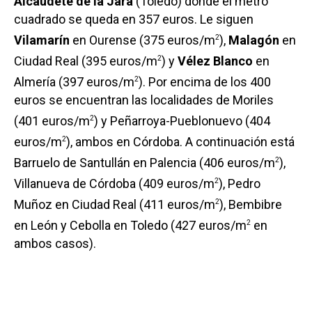
Alcaudete de la Jara
(Toledo) donde el metro
cuadrado se queda en 357 euros. Le siguen
Vilamarín
en Ourense (375 euros/m
),
Malagón
en
2
Ciudad Real (395 euros/m
) y
Vélez Blanco
en
2
Almería (397 euros/m
). Por encima de los 400
2
euros se encuentran las localidades de Moriles
(401 euros/m
) y Peñarroya-Pueblonuevo (404
2
euros/m
), ambos en Córdoba. A continuación está
2
Barruelo de Santullán en Palencia (406 euros/m
),
2
Villanueva de Córdoba (409 euros/m
), Pedro
2
Muñoz en Ciudad Real (411 euros/m
), Bembibre
2
en León y Cebolla en Toledo (427 euros/m
en
2
ambos casos).