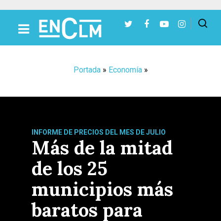
Presiona Intro para buscar o ESC para cerrar
Portada
»
Economía
»
INFORME DE PRECIOS DEL MES DE JULIO
Más de la mitad
de los 25
municipios más
baratos para