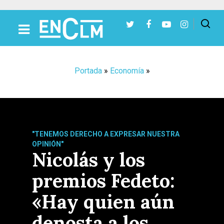
Presiona Intro para buscar o ESC para cerrar
Portada
»
Economía
»
"TENEMOS DERECHO A EXPRESAR NUESTRA
OPINIÓN"
Nicolás y los
premios Fedeto:
«Hay quien aún
denosta a los