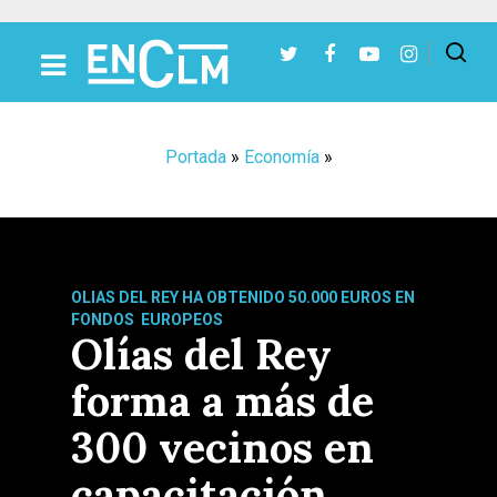
Presiona Intro para buscar o ESC para cerrar
Portada
»
Economía
»
OLIAS DEL REY HA OBTENIDO 50.000 EUROS EN
FONDOS EUROPEOS
Olías del Rey
forma a más de
300 vecinos en
capacitación