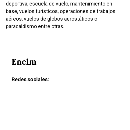
deportiva, escuela de vuelo, mantenimiento en
Toledo
Sanidad
base, vuelos turísticos, operaciones de trabajos
aéreos, vuelos de globos aerostáticos o
Ciudad Real
Economía
paracaidismo entre otras.
Albacete
Educación
Cuenca
Cultura
Guadalajara
Deportes
Talavera
Enclm
Sucesos
Redes sociales:
Medio Ambiente
Planeta Rural
Especiales
Política
Galerías