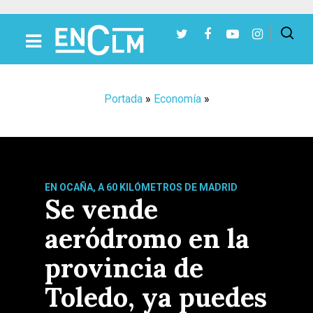
Presiona Intro para buscar o ESC para cerrar
Portada
»
Economía
»
EN OCAÑA, A 60 KILÓMETROS DE MADRID
Se vende
aeródromo en la
provincia de
Toledo, ya puedes