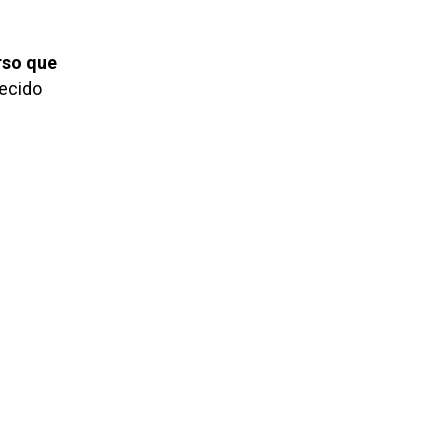
rso que
recido