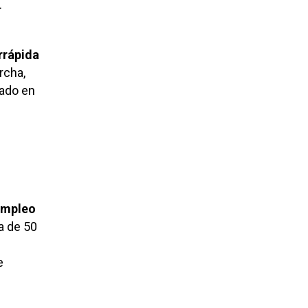
.
rrápida
rcha,
cado en
Empleo
 de 50
e