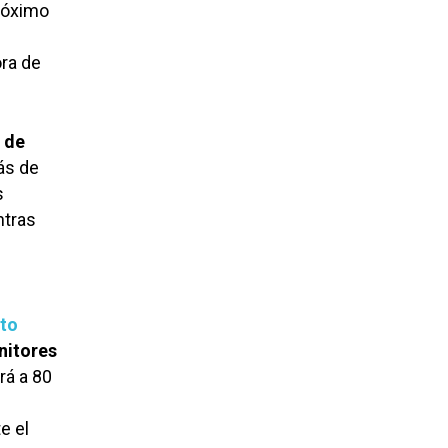
róximo
ra de
 de
ás de
s
ntras
cto
onitores
rá a 80
e el