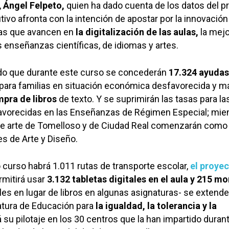
,
Ángel Felpeto,
quien ha dado cuenta de los datos del p
tivo afronta con la intención de apostar por la innovación
ivas que avancen en
la digitalización de las aulas,
la mejo
s enseñanzas científicas, de idiomas y artes.
ado que durante este curso se concederán
17.324 ayudas
para familias en situación económica desfavorecida y m
mpra de libros
de texto. Y se suprimirán las tasas para la
avorecidas en las Enseñanzas de Régimen Especial; mie
de arte de Tomelloso y de Ciudad Real comenzarán como
s de Arte y Diseño.
 curso habrá 1.011 rutas de transporte escolar,
el proye
rmitirá usar
3.132 tabletas digitales en el aula y 215 m
les en lugar de libros en algunas asignaturas- se extende
natura de Educación para
la igualdad, la tolerancia y la
 su pilotaje en los 30 centros que la han impartido durant