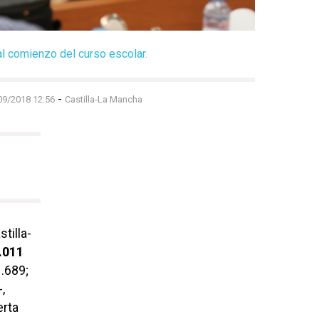
al comienzo del curso escolar.
-
09/2018 12:56
Castilla-La Mancha
tilla-
.011
.689;
,
erta