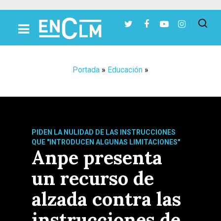
Presiona Intro para buscar o ESC para cerrar
Portada
»
Educación
»
PIDEN LA NULIDAD DE LAS INSTRUCCIONES
QUE "INTRODUCEN ALGUNAS LIMITACIONES"
Anpe presenta
un recurso de
alzada contra las
instrucciones de