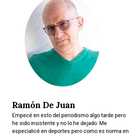
Castilla-La Manch
Toledo
Sanidad
Ciudad Real
Economía
Albacete
Educación
Cuenca
Cultura
Guadalajara
Deportes
Talavera
Ramón De Juan
Sucesos
Empecé en esto del periodismo algo tarde pero
he sido insistente y no lo he dejado. Me
Medio Ambiente
especialicé en deportes pero como es norma en