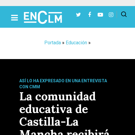
Presiona Intro para buscar o ESC para cerrar
Portada
»
Educación
»
ASÍ LO HA EXPRESADO EN UNA ENTREVISTA
CON CMM
La comunidad
educativa de
Castilla-La
Mancha recibirá