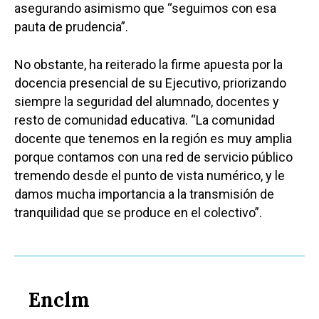
asegurando asimismo que “seguimos con esa
Castilla-La Manch
pauta de prudencia”.
Toledo
Sanidad
No obstante, ha reiterado la firme apuesta por la
Ciudad Real
Economía
docencia presencial de su Ejecutivo, priorizando
siempre la seguridad del alumnado, docentes y
Albacete
Educación
resto de comunidad educativa. “La comunidad
Cuenca
docente que tenemos en la región es muy amplia
Cultura
Guadalajara
porque contamos con una red de servicio público
Deportes
Talavera
tremendo desde el punto de vista numérico, y le
damos mucha importancia a la transmisión de
Sucesos
tranquilidad que se produce en el colectivo”.
Medio Ambiente
Planeta Rural
Especiales
Enclm
Política