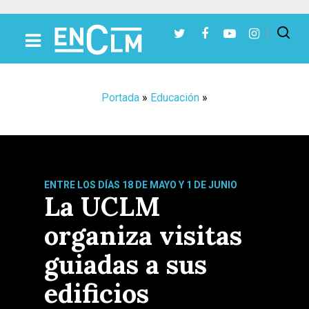
Presiona Intro para buscar o ESC para cerrar
Portada
»
Educación
»
ENTRE LOS DÍAS 18 DE MAYO Y 1 DE JUNIO
La UCLM
organiza visitas
guiadas a sus
edificios