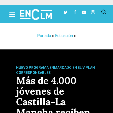
Presiona Intro para buscar o ESC para cerrar
Portada
»
Educación
»
NUEVO PROGRAMA ENMARCADO EN EL V PLAN
CORRESPONSABLES
Más de 4.000
jóvenes de
Castilla-La
Mancha reciben