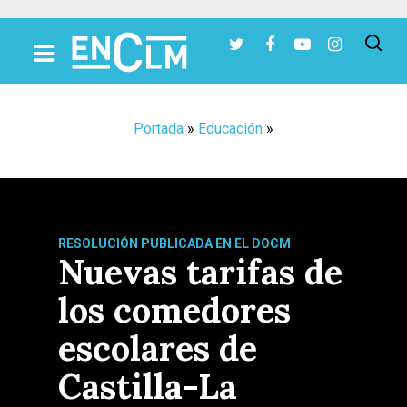
Presiona Intro para buscar o ESC para cerrar
Portada
»
Educación
»
RESOLUCIÓN PUBLICADA EN EL DOCM
Nuevas tarifas de
los comedores
escolares de
Castilla-La