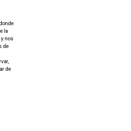
 donde
e la
 y nos
s de
var,
ar de