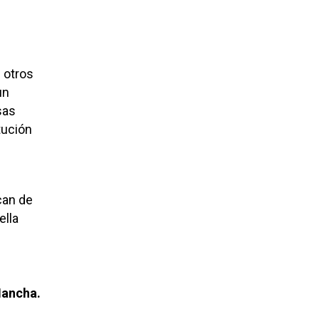
 otros
un
sas
tución
can de
ella
Mancha.