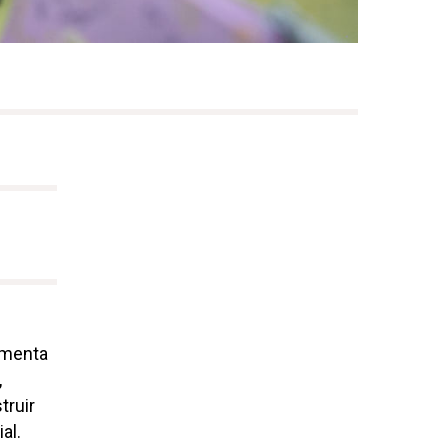
omenta
,
truir
al.