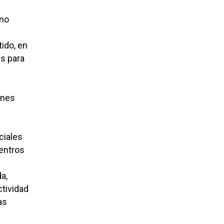
ino
ido, en
es para
enes
ciales
entros
a,
tividad
as