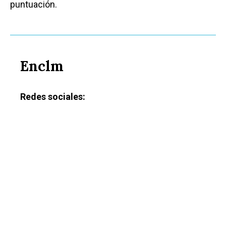
puntuación.
Enclm
Redes sociales:
Castilla-La Manch
Toledo
Sanidad