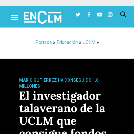
Presiona Intro para buscar o ESC para cerrar
Portada
»
Educación
»
UCLM
»
MARIO GUTIÉRREZ HA CONSEGUIDO 1,6
MILLONES
El investigador
talaverano de la
UCLM que
consigue fondos