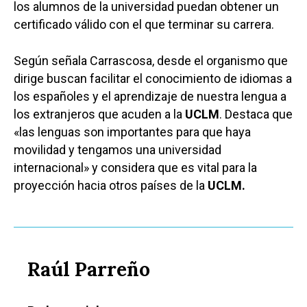
Castilla-La Manch
los alumnos de la universidad puedan obtener un
certificado válido con el que terminar su carrera.
Toledo
Sanidad
Ciudad Real
Economía
Según señala Carrascosa, desde el organismo que
Albacete
dirige buscan facilitar el conocimiento de idiomas a
Educación
los españoles y el aprendizaje de nuestra lengua a
Cuenca
Cultura
los extranjeros que acuden a la
UCLM
. Destaca que
Guadalajara
«las lenguas son importantes para que haya
Deportes
Talavera
movilidad y tengamos una universidad
Sucesos
internacional» y considera que es vital para la
proyección hacia otros países de la
UCLM.
Medio Ambiente
Planeta Rural
Especiales
Raúl Parreño
Política
Galerías