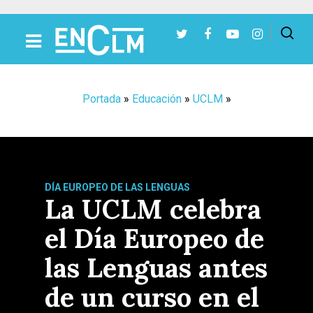
Presiona Intro para buscar o ESC para cerrar
Portada
»
Educación
»
UCLM
»
DÍA EUROPEO DE LAS LENGUAS
La UCLM celebra
el Día Europeo de
las Lenguas antes
de un curso en el