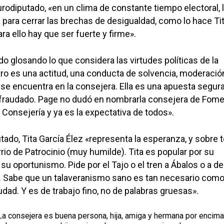
urodiputado, «en un clima de constante tiempo electoral, 
 para cerrar las brechas de desigualdad, como lo hace Tit
ara ello hay que ser fuerte y firme».
do glosando lo que considera las virtudes políticas de la
tro es una actitud, una conducta de solvencia, moderació
o se encuentra en la consejera. Ella es una apuesta segur
fraudado. Page no dudó en nombrarla consejera de Fome
 Consejería y ya es la expectativa de todos».
utado, Tita García Élez «representa la esperanza, y sobre 
rrio de Patrocinio (muy humilde). Tita es popular por su
su oportunismo. Pide por el Tajo o el tren a Ábalos o a de
. Sabe que un talaveranismo sano es tan necesario com
dad. Y es de trabajo fino, no de palabras gruesas».
 consejera es buena persona, hija, amiga y hermana por encima