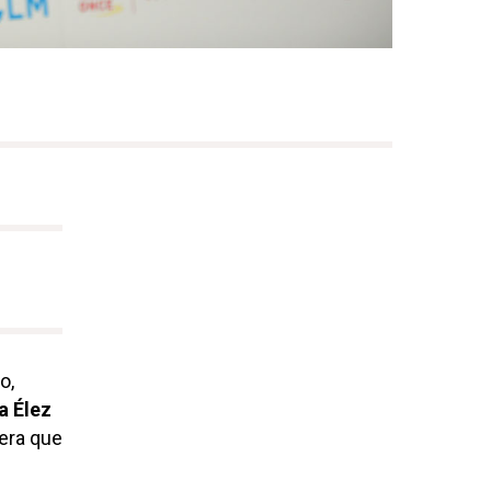
o,
a Élez
jera que