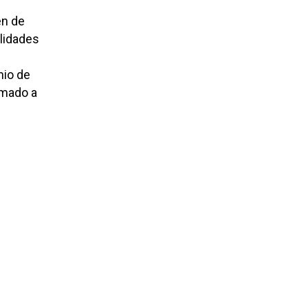
en de
elidades
nio de
irmado a