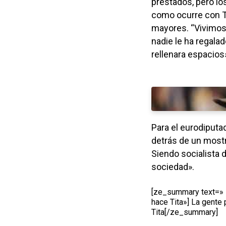
prestados, pero lo
como ocurre con Ti
mayores. “Vivimos 
nadie le ha regala
rellenara espacios
Para el eurodiputa
detrás de un mostr
Siendo socialista d
sociedad».
[ze_summary text=» L
hace Tita»] La gente
Tita[/ze_summary]