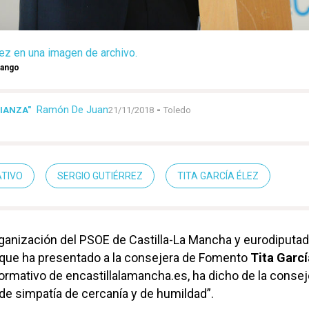
rez en una imagen de archivo.
rango
Ramón De Juan
-
FIANZA"
21/11/2018
Toledo
ATIVO
SERGIO GUTIÉRREZ
TITA GARCÍA ÉLEZ
rganización del PSOE de Castilla-La Mancha y eurodiputad
 que ha presentado a la consejera de Fomento
Tita Garcí
ormativo de encastillalamancha.es, ha dicho de la conse
 de simpatía de cercanía y de humildad”.