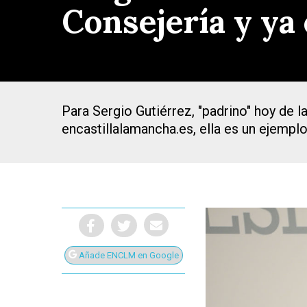
Consejería y ya 
Para Sergio Gutiérrez, "padrino" hoy de 
encastillalamancha.es, ella es un ejemplo
Añade ENCLM en Google
Presiona Intro para buscar o ESC para cerrar