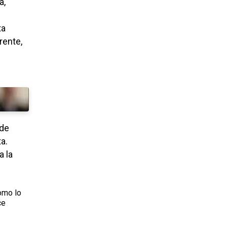
a,
ta
rente,
sde
a.
a la
omo lo
ce