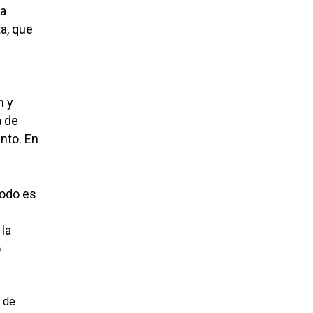
la
a, que
n y
a de
nto. En
todo es
 la
o
 de