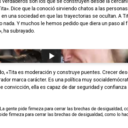
s verdaderos son los que se construyen desde la cercaní
ta». Dice que la conoció sirviendo chatos a las personas
en una sociedad en que las trayectorias se ocultan. A Ti
do nada. Y muchos le hemos pedido que diera un paso al f
», ha subrayado.
do, «Tita es moderación y construye puentes. Crecer de
ador marca carácter. Es una política muy socialdemócrat
e convicción, ella es capaz de dar seguridad y confianza 
a gente pide firmeza para cerrar las brechas de desigualdad, c
 pide firmeza para cerrar las brechas de desigualdad, como lo ha