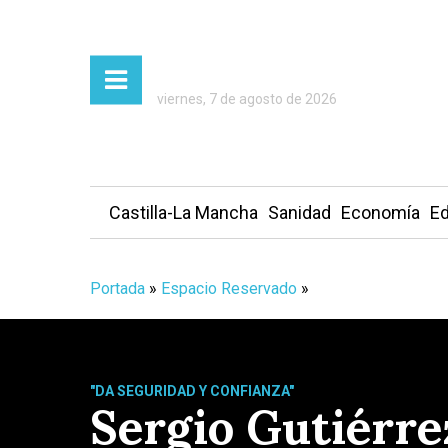
viernes, 7 de agosto de 2026
Castilla-La Mancha
Sanidad
Economía
Ed
Portada
»
Espacio Reservado
»
"DA SEGURIDAD Y CONFIANZA"
Sergio Gutiérrez