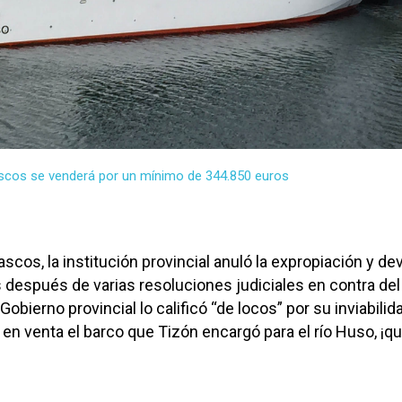
scos se venderá por un mínimo de 344.850 euros
cos, la institución provincial anuló la expropiación y dev
 después de varias resoluciones judiciales en contra del
Gobierno provincial lo calificó “de locos” por su inviabilid
n venta el barco que Tizón encargó para el río Huso, ¡q