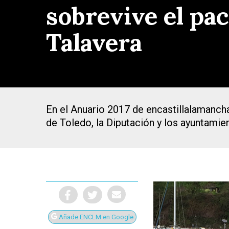
sobrevive el pac
Talavera
En el Anuario 2017 de encastillalamanch
de Toledo, la Diputación y los ayuntamie
Presiona Intro para buscar o ESC para cerrar
Añade ENCLM en Google