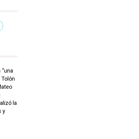
n “una
, Tolón
Mateo
s
alizó la
s y