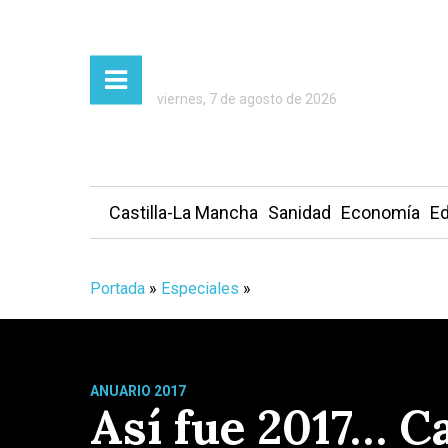
viernes, 7 de agosto de 2026
Castilla-La Mancha
Sanidad
Economía
Ed
Portada
»
Especiales
»
ANUARIO 2017
Así fue 2017… C