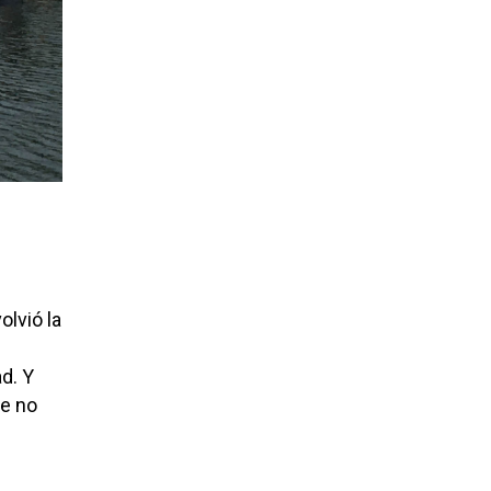
olvió la
ad. Y
ue no