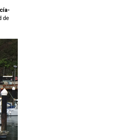
cía-
d de