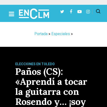
Presiona Intro para buscar o ESC para cerrar
Portada
»
Especiales
»
ELECCIONES EN TOLEDO
Paños (CS):
«Aprendí a tocar
la guitarra con
Rosendo y… ¡soy