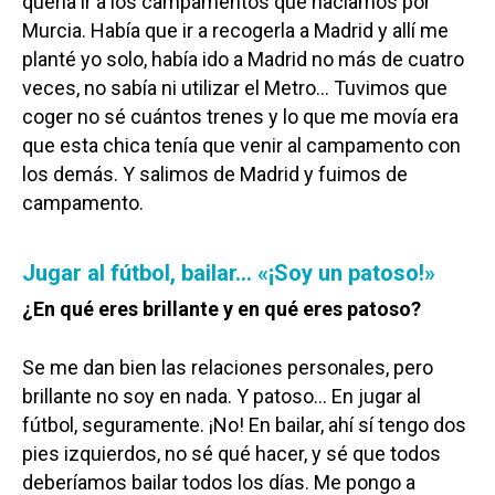
quería ir a los campamentos que hacíamos por
Murcia. Había que ir a recogerla a Madrid y allí me
planté yo solo, había ido a Madrid no más de cuatro
veces, no sabía ni utilizar el Metro… Tuvimos que
coger no sé cuántos trenes y lo que me movía era
que esta chica tenía que venir al campamento con
los demás. Y salimos de Madrid y fuimos de
campamento.
Jugar al fútbol, bailar… «¡Soy un patoso!»
¿En qué eres brillante y en qué eres patoso?
Se me dan bien las relaciones personales, pero
Castilla-La Manch
brillante no soy en nada. Y patoso… En jugar al
fútbol, seguramente. ¡No! En bailar, ahí sí tengo dos
Toledo
Sanidad
pies izquierdos, no sé qué hacer, y sé que todos
Ciudad Real
Economía
deberíamos bailar todos los días. Me pongo a