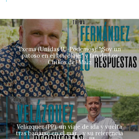
Txema (Unidas IU-Podemos): "¡Soy un
patoso en el bricolaje!" y fan de Los
Chikos del Maíz
Velázquez (PP), un viaje de ida y vuelta
tras bañarse en el mar… y su referencia