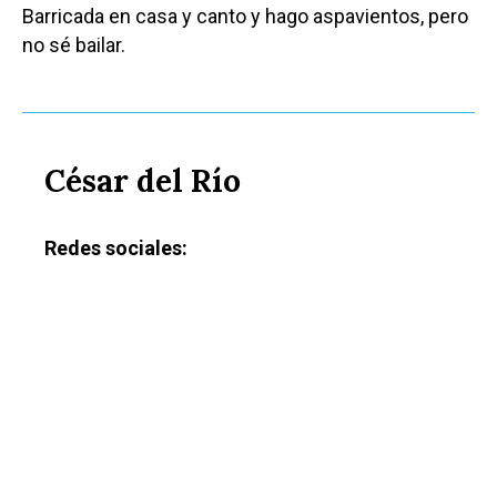
Albacete
Barricada en casa y canto y hago aspavientos, pero
Educación
no sé bailar.
Cuenca
Cultura
Guadalajara
Deportes
Talavera
Sucesos
César del Río
Medio Ambiente
Redes sociales:
Planeta Rural
Especiales
Política
Galerías