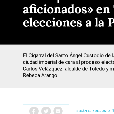
aficionados» en 
elecciones a la 
El Cigarral del Santo Ángel Custodio de l
ciudad imperial de cara al proceso elect
Carlos Velázquez, alcalde de Toledo y m
Rebeca Arango
Presiona Intro para buscar o ESC para cerrar
R
SERÁN EL 7 DE JUNIO