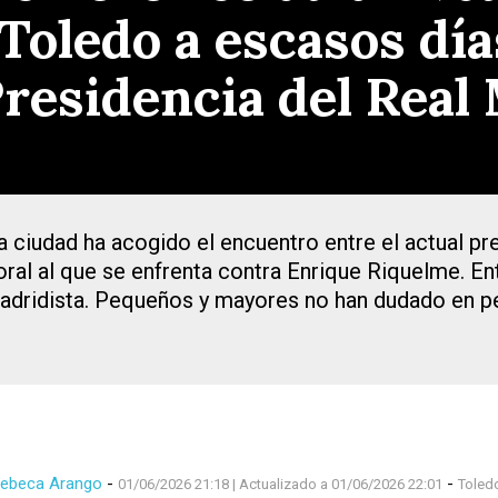
Toledo a escasos día
Presidencia del Real
a ciudad ha acogido el encuentro entre el actual pre
oral al que se enfrenta contra Enrique Riquelme. E
adridista. Pequeños y mayores no han dudado en pe
ebeca Arango
-
-
01/06/2026 21:18
| Actualizado a 01/06/2026 22:01
Toled