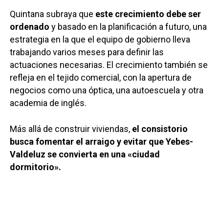
Quintana subraya que
este crecimiento debe ser
ordenado
y basado en la planificación a futuro, una
estrategia en la que el equipo de gobierno lleva
trabajando varios meses para definir las
actuaciones necesarias. El crecimiento también se
refleja en el tejido comercial, con la apertura de
negocios como una óptica, una autoescuela y otra
academia de inglés.
Más allá de construir viviendas,
el consistorio
busca fomentar el arraigo y evitar que Yebes-
Valdeluz se convierta en una «ciudad
Castilla-La Manch
dormitorio».
Toledo
Sanidad
Ciudad Real
Economía
Albacete