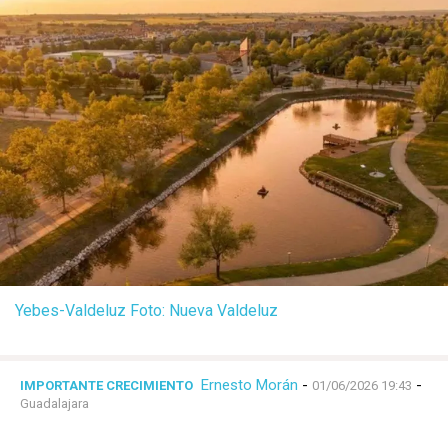
Yebes-Valdeluz Foto: Nueva Valdeluz
Ernesto Morán
-
-
IMPORTANTE CRECIMIENTO
01/06/2026 19:43
Guadalajara