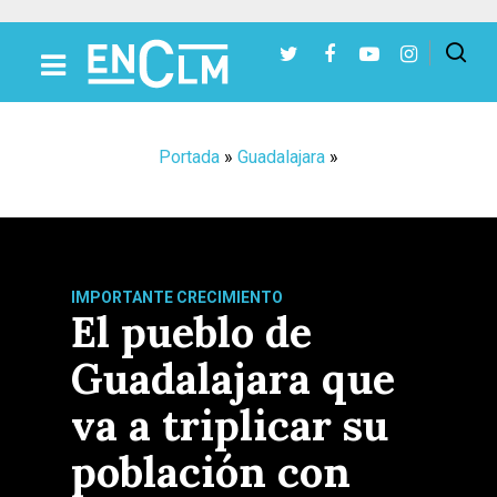
Presiona Intro para buscar o ESC para cerrar
Portada
»
Guadalajara
»
IMPORTANTE CRECIMIENTO
El pueblo de
Guadalajara que
va a triplicar su
población con