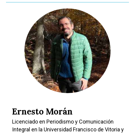
Educación
Cuenca
Cultura
Guadalajara
Deportes
Talavera
Sucesos
Medio Ambiente
Planeta Rural
Especiales
Política
Galerías
Ernesto Morán
Licenciado en Periodismo y Comunicación
Integral en la Universidad Francisco de Vitoria y