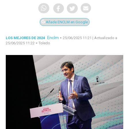
Añade ENCLM en Google
Enclm
-
LOS MEJORES DE 2024
25/06/2025 11:21
| Actualizado a
-
25/06/2025 11:22
Toledo