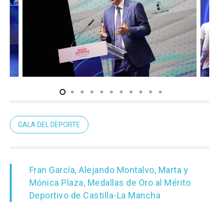
GALA DEL DEPORTE
Fran García, Alejando Montalvo, Marta y
Castilla-La Manch
Mónica Plaza, Medallas de Oro al Mérito
Deportivo de Castilla-La Mancha
Toledo
Sanidad
Ciudad Real