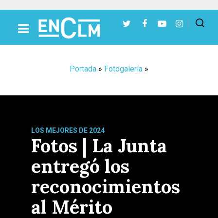
Presiona Intro para buscar o ESC para cerrar
Portada
»
Fotogalería
»
LOS MEJORES DE 2024
Fotos | La Junta
entregó los
reconocimientos
al Mérito