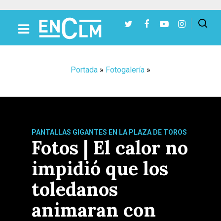
Presiona Intro para buscar o ESC para cerrar
Portada
»
Fotogalería
»
PANTALLAS GIGANTES EN LA PLAZA DE TOROS
Fotos | El calor no
impidió que los
toledanos
animaran con