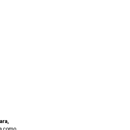
ara,
da como