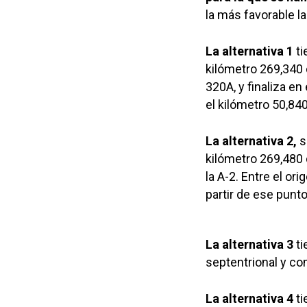
la más favorable la 
La alternativa 1
ti
kilómetro 269,340 d
320A, y finaliza e
el kilómetro 50,840
La alternativa 2,
s
kilómetro 269,480 
la A-2. Entre el ori
partir de ese punt
La alternativa 3
ti
septentrional y com
La alternativa 4
ti