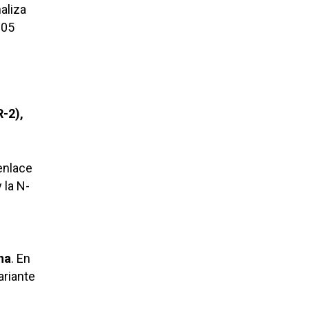
naliza
305
R-2),
enlace
 la N-
na
. En
ariante