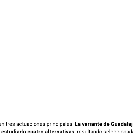
an tres actuaciones principales.
La variante de Guadalaj
n estudiado cuatro alternativas,
resultando selecciona