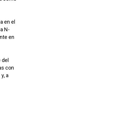
a en el
la N-
ente en
 del
las con
 y, a