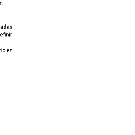
ín
ladas
efinir
rio en