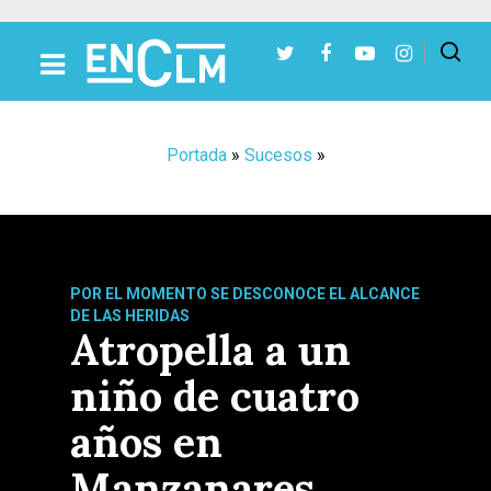
Presiona Intro para buscar o ESC para cerrar
Portada
»
Sucesos
»
POR EL MOMENTO SE DESCONOCE EL ALCANCE
DE LAS HERIDAS
Atropella a un
niño de cuatro
años en
Manzanares