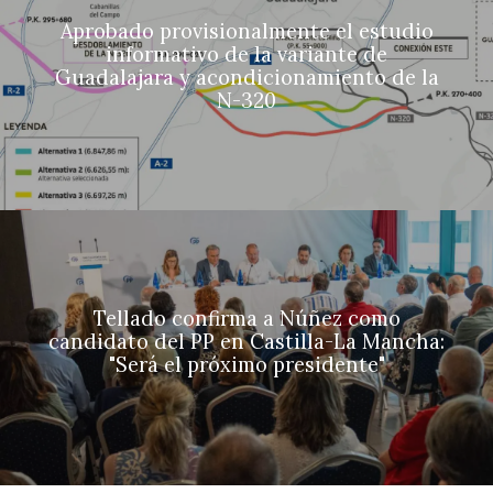
Aprobado provisionalmente el estudio
informativo de la variante de
Guadalajara y acondicionamiento de la
N-320
Tellado confirma a Núñez como
candidato del PP en Castilla-La Mancha:
"Será el próximo presidente"