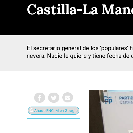
Castilla-La Man
El secretario general de los 'populares'
nevera. Nadie le quiere y tiene fecha de 
Añade ENCLM en Google
Presiona Intro para buscar o ESC para cerrar