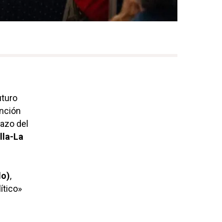
uturo
ención
lazo del
lla-La
do)
,
ítico»