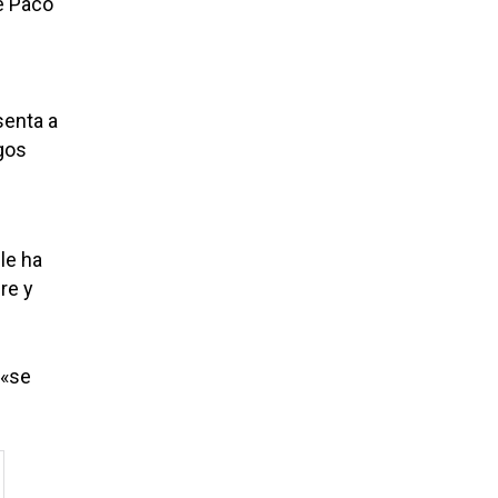
e Paco
d
senta a
gos
le ha
re y
 «se