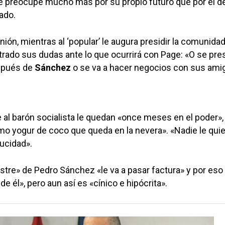
e preocupe mucho más por su propio futuro que por el d
ado.
nión, mientras al ‘popular’ le augura presidir la comunida
ado sus dudas ante lo que ocurrirá con Page: «O se pre
espués de
Sánchez
o se va a hacer negocios con sus ami
.
e al barón socialista le quedan «once meses en el poder», 
mo yogur de coco que queda en la nevera». «Nadie le quie
ucidad».
stre» de Pedro Sánchez «le va a pasar factura» y por eso
e él», pero aun así es «cínico e hipócrita».