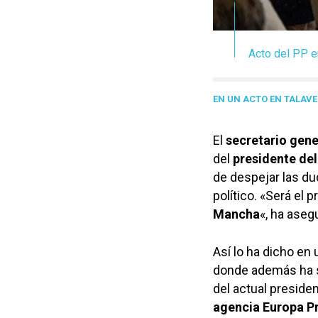
Acto del PP en
EN UN ACTO EN TALAV
El
secretario gene
del
presidente del
de despejar las du
político. «Será el 
Mancha
«, ha aseg
Así lo ha dicho en
donde además ha se
del actual presiden
agencia Europa P