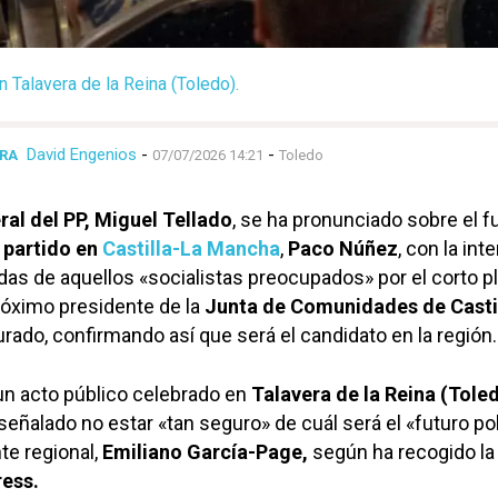
 Talavera de la Reina (Toledo).
David Engenios
-
-
ERA
07/07/2026 14:21
Toledo
ral del PP, Miguel Tellado
, se ha pronunciado sobre el f
 partido en
Castilla-La Mancha
,
Paco Núñez
, con la int
das de aquellos «socialistas preocupados» por el corto p
próximo presidente de la
Junta de Comunidades de Casti
urado, confirmando así que será el candidato en la región.
 un acto público celebrado en
Talavera de la Reina (Tole
ñalado no estar «tan seguro» de cuál será el «futuro pol
te regional,
Emiliano García-Page,
según ha recogido la
ress.