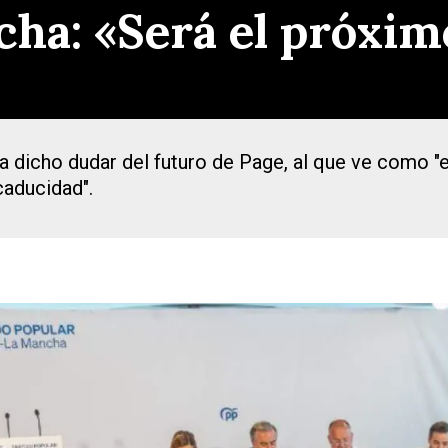
cha: «Será el próxim
 ha dicho dudar del futuro de Page, al que ve como 
caducidad".