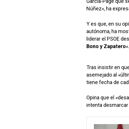
García-Page que s
Núñez», ha expres
Y es que, en su opi
autónoma, ha mostr
liderar el PSOE d
Bono y Zapatero
«
Tras insistir en qu
asemejado al «últi
tiene fecha de cad
Opina que el «desa
intenta desmarcar d