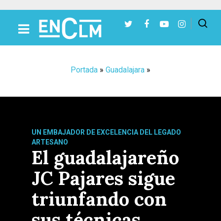
Presiona Intro para buscar o ESC para cerrar
Portada
»
Guadalajara
»
UN EMBAJADOR DE EXCELENCIA DEL LEGADO
ARTESANO
El guadalajareño
JC Pajares sigue
triunfando con
sus técnicas