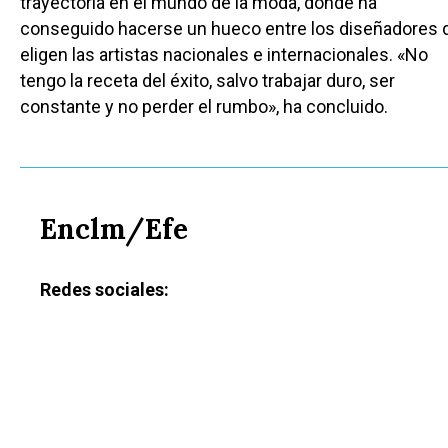
trayectoria en el mundo de la moda, donde ha
conseguido hacerse un hueco entre los diseñadores 
eligen las artistas nacionales e internacionales. «No
tengo la receta del éxito, salvo trabajar duro, ser
constante y no perder el rumbo», ha concluido.
Castilla-La Manch
Toledo
Sanidad
Ciudad Real
Economía
Enclm/Efe
Albacete
Educación
Cuenca
Cultura
Redes sociales:
Guadalajara
Deportes
Talavera
Sucesos
Medio Ambiente
Planeta Rural