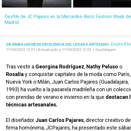
Desfile de JC Pajares en la Mercedes-Benz Fashion Week de
Madrid.
Enclm/Efe
UN EMBAJADOR DE EXCELENCIA DEL LEGADO ARTESANO
-
17/09/2023 12:01
| Actualizado a 17/09/2023 12:03
Guadalajara
Tras vestir a
Georgina Rodríguez
,
Nathy Peluso
o
Rosalía
y conquistar capitales de la moda como París,
Nueva York o Milán, Juan Carlos Pajares (Guadalajara,
1993) ha vuelto a la pasarela madrileña con un colecc
con prendas de verano e invierno en la que
destacan 
técnicas artesanales.
El diseñador
Juan Carlos Pajares
, director creativo de
firma homónima, JCPajares, ha presentado este sába