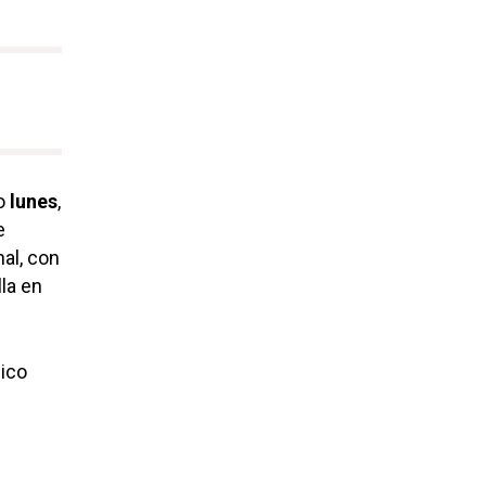
o
lunes
,
e
nal, con
la en
ico