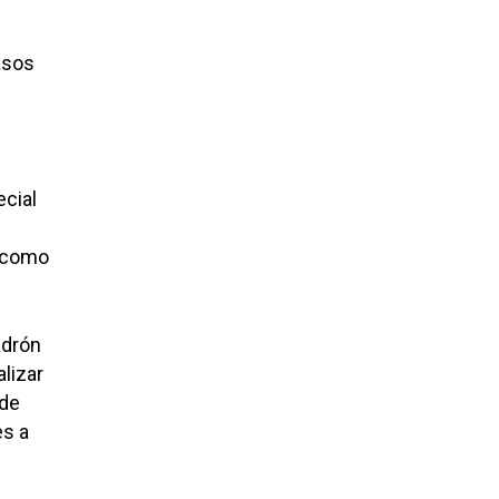
asos
cial
l como
adrón
alizar
 de
es a