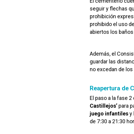
El cementerio cue
seguir y flechas qu
prohibición expre
prohibido el uso d
abiertos los baños n
Además, el Consist
guardar las distan
no excedan de los 
Reapertura de C
El paso a la fase 2
Castillejos’
para p
juego infantiles
y 
de 7:30 a 21:30 ho