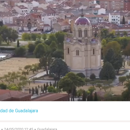
udad de Guadalajara
-
-
24/05/2020 12:45
Guadalajara