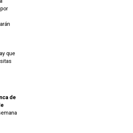
a
 por
tarán
hay que
sitas
inca de
de
 semana