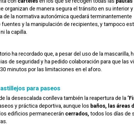
nta con
carteles
en los que se recogen todas las
pautas
e organizan de manera segura el tránsito en su interior y
sa de la normativa autonómica quedará terminantemente
e fuentes y la manipulación de recipientes, y tampoco es
i la capilla.
orio ha recordado que, a pesar del uso de la mascarilla, 
cias de seguridad y ha pedido colaboración para que las vi
30 minutos por las limitaciones en el aforo.
astillejos para paseos
 de la desescalada conlleva también la reapertura de la
‘F
aseos y práctica deportiva, aunque los
baños, las áreas
los edificios permanecerán
cerrados,
todos los días de
ras.