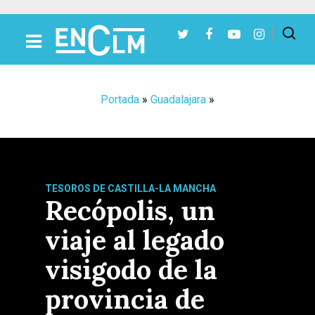
Presiona Intro para buscar o ESC para cerrar
Portada
»
Guadalajara
»
TESOROS DE CASTILLA-LA MANCHA
Recópolis, un
viaje al legado
visigodo de la
provincia de