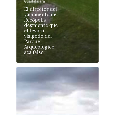
Guadalajara
El director del
yacimiento de
Recópolis
desmiente que
Castilla-La Manch
el tesoro
Toledo
Sanidad
visigodo del
Parque
Ciudad Real
Economía
Arqueológico
sea falso
Albacete
Educación
Cuenca
Cultura
Guadalajara
Deportes
Talavera
Sucesos
Medio Ambiente
Planeta Rural