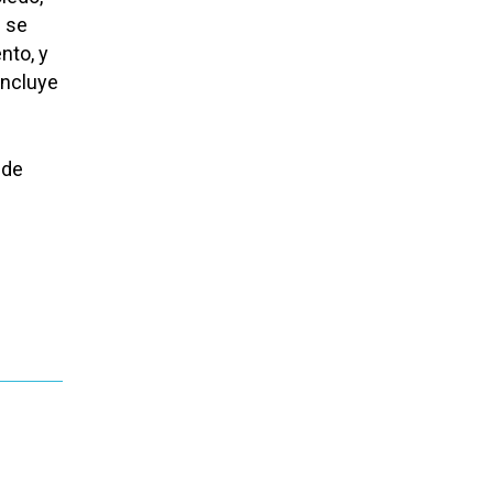
e se
nto, y
oncluye
 de