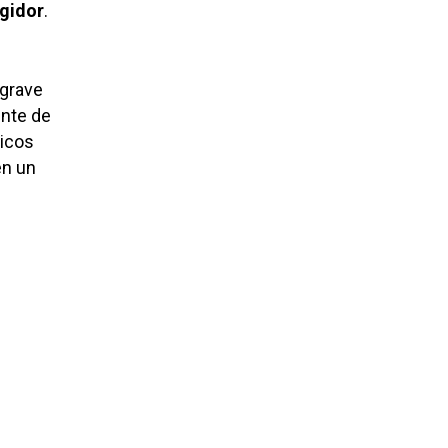
gidor
.
«grave
ente de
ticos
en un