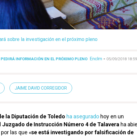
ará sobre la investigación en el próximo pleno
Enclm
-
E PEDIRÁ INFORMACIÓN EN EL PRÓXIMO PLENO
05/09/2018 18:59
JAIME DAVID CORREGIDOR
e la Diputación de Toledo
ha asegurado
hoy en un
l
Juzgado de Instrucción Número 4 de Talavera
ha abie
 por las que «
se
está investigando por falsificación de