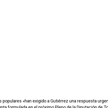
os populares «han exigido a Gutiérrez una respuesta urge
gunta formulada en el próximo Pleno de la Diputación de To