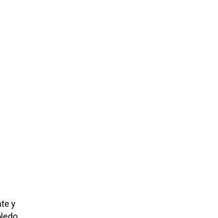
nte y
ledo,